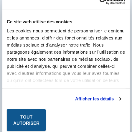
ADJUVANTS
ADHÉSIFS ET PROTECTIONS TEMPORAIRES
Ce site web utilise des cookies.
AÉROSOLS
Les cookies nous permettent de personnaliser le contenu
ANTI-ROUILLE - PROTECTION DES SURFACES
et les annonces, d'offrir des fonctionnalités relatives aux
ANTI-TERMITES
médias sociaux et d'analyser notre trafic. Nous
partageons également des informations sur l'utilisation de
ARMATURES - FIBRES
notre site avec nos partenaires de médias sociaux, de
CIMENTS SPÉCIAUX
publicité et d'analyse, qui peuvent combiner celles-ci
DÉBOUCHEURS - DÉTARTRANTS
avec d'autres informations que vous leur avez fournies
DÉCAPANTS, ANTI VERDISSURES
ou qu'ils ont collectées lors de votre utilisation de leurs
services.
DÉGRAISSANTS, SOLVANTS, DILUANTS
DÉGRIPPANTS, LUBRIFIANTS
Afficher les détails
DÉSINFECTANT, DÉSODORISANTS -
INSECTICIDES
DÉTERGENTS & NETTOYANTS SPÉCIAUX
TOUT
AUTORISER
ETANCHÉITÉ ET IMPERMÉABILISATION
HUILE MOTEUR - GRAISSE