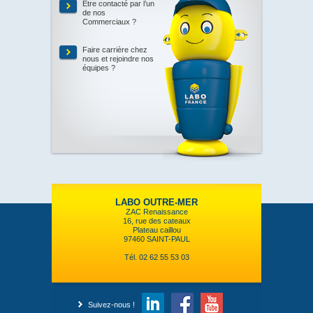
Être contacté par l’un
de nos
Commerciaux ?
Faire carrière chez
nous et rejoindre nos
équipes ?
LABO OUTRE-MER
ZAC Renaissance
16, rue des cateaux
Plateau caillou
97460 SAINT-PAUL
Tél. 02 62 55 53 03
Suivez-nous !