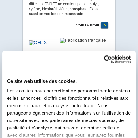
difficiles. FAINET ne contient pas de butyl,
xylène, trichloréthylène, phosphate. Existe
aussi en version non moussante.
VOIR LA FICHE
GELIX
· Code 3814
GELIX Se présente sous la forme d’une poudre
très fine se dispersant dans l’eau rapidement.
Augmentant la viscosité des solutions afin de
Ce site web utilise des cookies.
procéder à des applications en pulvérisation ou
à la brosse.
Les cookies nous permettent de personnaliser le contenu
et les annonces, d'offrir des fonctionnalités relatives aux
VOIR LA FICHE
médias sociaux et d'analyser notre trafic. Nous
partageons également des informations sur l'utilisation de
notre site avec nos partenaires de médias sociaux, de
publicité et d'analyse, qui peuvent combiner celles-ci
GLASNET
· Code 2600
avec d'autres informations que vous leur avez fournies