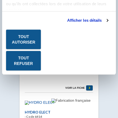
ou qu'ils ont collectées lors de votre utilisation de leurs
GLASNET Liquide concentré permettant le
nettoyage rapide des vitres.
services.
VOIR LA FICHE
Afficher les détails
TOUT
AUTORISER
HP CLEAN
· Code 3120
TOUT
HP CLEAN Liquide concentré permettant le
REFUSER
nettoyage des façades, murs, terrasses, etc.
Nettoyant polyvalent (bateaux, coques, ponts).
Grande dilution.
VOIR LA FICHE
HYDRO ELECT
· Code 6414