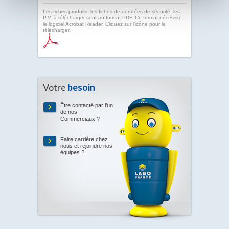
Les fiches produits, les fiches de données de sécurité, les
P.V. à télécharger sont au format PDF. Ce format nécessite
le logiciel Acrobat Reader. Cliquez sur l'icône pour le
télécharger.
Votre
besoin
Être contacté par l’un
de nos
Commerciaux ?
Faire carrière chez
nous et rejoindre nos
équipes ?