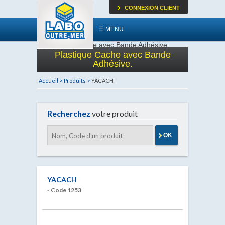
CONNEXION CLIENT
☰ MENU
Plastique Cache avec Bande
Adhésive.
Accueil >
Produits >
YACACH
Recherchez
votre produit
OK
YACACH
· Code 1253