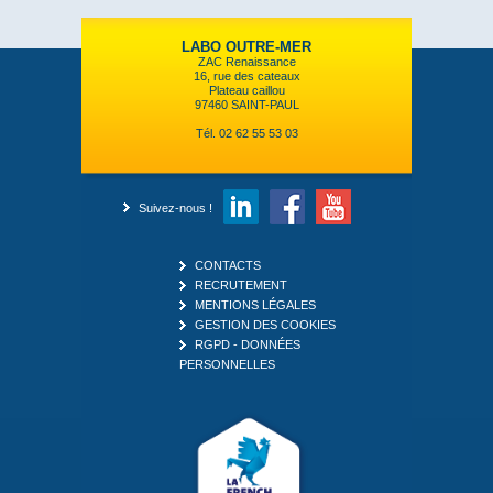
LABO OUTRE-MER
ZAC Renaissance
16, rue des cateaux
Plateau caillou
97460 SAINT-PAUL
Tél. 02 62 55 53 03
Suivez-nous !
CONTACTS
RECRUTEMENT
MENTIONS LÉGALES
GESTION DES COOKIES
RGPD - DONNÉES
PERSONNELLES