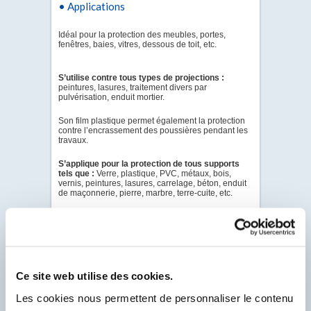
• Applications
Idéal pour la protection des meubles, portes,
fenêtres, baies, vitres, dessous de toit, etc.
S’utilise contre tous types de projections :
peintures, lasures, traitement divers par
pulvérisation, enduit mortier.
Son film plastique permet également la protection
contre l’encrassement des poussières pendant les
travaux.
S’applique pour la protection
de tous supports
tels que :
Verre, plastique, PVC, métaux, bois,
vernis, peintures, lasures, carrelage, béton, enduit
de maçonnerie, pierre, marbre, terre-cuite, etc.
...
Pour plus de renseignements, veuillez télécharger
la documentation complète version PDF, en vous
Ce site web utilise des cookies.
connectant grâce à l'onglet "connexion client".
Les cookies nous permettent de personnaliser le contenu
PDF - DOC TECHNIQUE