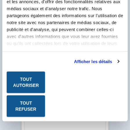
et les annonces, d'offrir des fonctionnalités relatives aux
médias sociaux et d'analyser notre trafic. Nous
partageons également des informations sur l'utilisation de
Client Labo Outre-Mer, saisissez votre N°
notre site avec nos partenaires de médias sociaux, de
Compte Client se trouvant sur votre facture et
publicité et d'analyse, qui peuvent combiner celles-ci
commençant par un F pour télécharger les PDF
des Fiches Produits.
avec d'autres informations que vous leur avez fournies
ou qu'ils ont collectées lors de votre utilisation de leurs
N° Compte Client
*
services.
F
* Champ obligatoire
Afficher les détails
TOUT
AUTORISER
TOUT
REFUSER