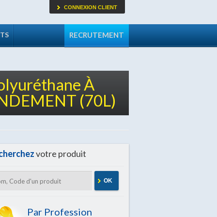
CONNEXION CLIENT
TS
RECRUTEMENT
olyuréthane À
NDEMENT (70L)
cherchez
votre produit
OK
Par Profession