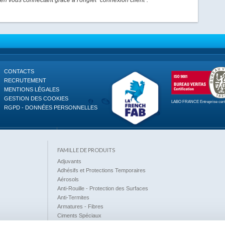
en vous connectant grâce à l'onglet "connexion client".
CONTACTS
RECRUTEMENT
MENTIONS LÉGALES
GESTION DES COOKIES
LABO FRANCE
Entreprise cer
RGPD - DONNÉES PERSONNELLES
FAMILLE DE PRODUITS
Adjuvants
Adhésifs et Protections Temporaires
Aérosols
Anti-Rouille - Protection des Surfaces
Anti-Termites
Armatures - Fibres
Ciments Spéciaux
Déboucheurs - Détartrants