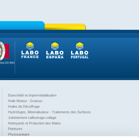
tifiée ISO 9001
Etanchéité et Imperméabilisation
Huile Moteur - Graisse
Huiles de Décoffrage
Hydrofuges, Minéralisateur - Traitements des Surfaces
Jointoiement calfeutrage collage
Nettoyants et Protection des Mains
Peintures
Phytosanitaire