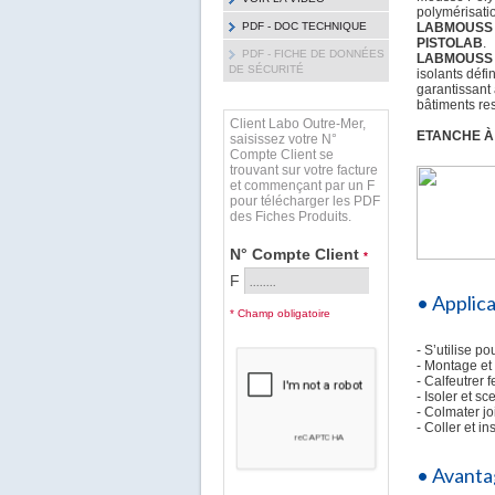
polymérisatio
PDF - DOC TECHNIQUE
LABMOUSS
PISTOLAB
.
PDF - FICHE DE DONNÉES
LABMOUSS
DE SÉCURITÉ
isolants déf
garantissant
bâtiments re
Client Labo Outre-Mer,
ETANCHE À L
saisissez votre N°
Compte Client se
trouvant sur votre facture
et commençant par un F
pour télécharger les PDF
des Fiches Produits.
N° Compte Client
*
F
• Applic
* Champ obligatoire
- S’utilise po
- Montage et 
- Calfeutrer 
- Isoler et s
- Colmater jo
- Coller et i
• Avanta