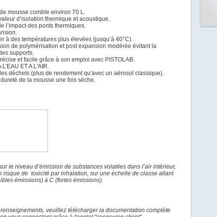
 de mousse comble environ 70 L.
valeur d’isolation thermique et acoustique.
de l’impact des ponts thermiques.
nsion.
iser à des températures plus élevées (jusqu’à 40°C).
ssion de polymérisation et post expansion modérée évitant la
des supports.
 précise et facile grâce à son emploi avec PISTOLAB.
 L'EAU ET A L'AIR.
des déchets (plus de rendement qu'avec un aérosol classique).
 dureté de la mousse une fois sèche.
 sur le niveau d’émission de substances
volatiles dans l’air intérieur,
n risque de
toxicité par inhalation, sur une échelle de classe allant
aibles émissions) à C (fortes émissions).
 renseignements, veuillez télécharger la documentation complète