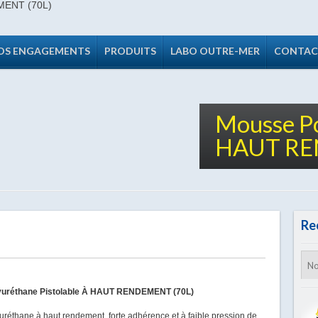
OS ENGAGEMENTS
PRODUITS
LABO OUTRE-MER
CONTAC
Mousse P
HAUT RE
Re
yuréthane Pistolable À HAUT RENDEMENT (70L)
réthane à haut rendement, forte adhérence et à faible pression de