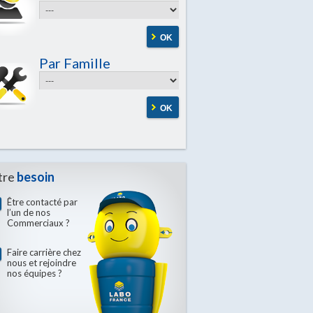
OK
Par Famille
OK
tre
besoin
Être contacté par
l’un de nos
Commerciaux ?
Faire carrière chez
nous et rejoindre
nos équipes ?