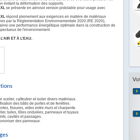
n évitant la déformation des supports.
 XL
se présente en aérosol version pistolable pour usage avec
 XL
répond pleinement aux exigences en matière de matériaux
inies par la Réglementation Environnementale 2020 (RE 2020),
 ainsi une performance énergétique optimale dans la construction de
spectueux de l'environnement.
’AIR ET À L’EAU.
Vo
ations
ur sceller, calfeutrer et isoler divers matériaux.
fixation des bâtis de portes et de fenêtres.
fentes, fissures, vides entre murs et charpente.
celler, tuiles, tôles ondulées, panneaux et tuyaux.
ints, cavités et passages.
nsonoriser des panneaux.
ges