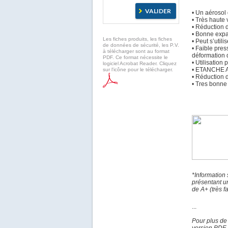
• Un aérosol
• Très haute 
• Réduction 
• Bonne expa
Les fiches produits, les fiches
• Peut s’util
de données de sécurité, les P.V.
• Faible pre
à télécharger sont au format
déformation 
PDF. Ce format nécessite le
• Utilisation
logiciel Acrobat Reader. Cliquez
• ETANCHE A
sur l'icône pour le télécharger.
• Réduction 
• Tres bonne
*Information
présentant u
de A+ (très f
...
Pour plus de