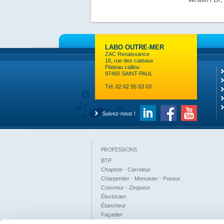
version PDF, 
LABO OUTRE-MER
ZAC Renaissance
16, rue des cateaux
Plateau caillou
97460 SAINT-PAUL
Tél. 02 62 55 53 03
Suivez-nous !
PROFESSIONS
BTP
Chapiste - Carreleur
Charpentier - Menuisier - Poseur
Couvreur - Zingueur
Électricien
Étancheur
Façadier
Maçon