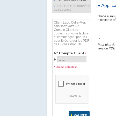
• Applic
PDF - FICHE DE DONNÉES
DE SÉCURITÉ
Grâce à son 
excellente d
Client Labo Outre-Mer,
saisissez votre N°
Compte Client se
trouvant sur votre facture
et commençant par un F
...
pour télécharger les PDF
des Fiches Produits.
Pour plus de
version PDF, 
N° Compte Client
*
F
* Champ obligatoire