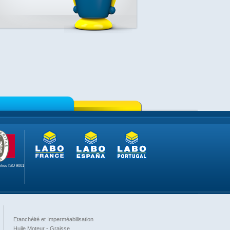
tifiée ISO 9001
Etanchéité et Imperméabilisation
Huile Moteur - Graisse