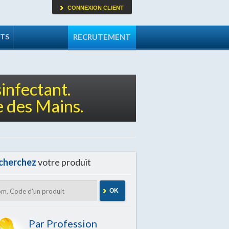
CONNEXION CLIENT
TS
RECRUTEMENT
infectant.
 des Mains.
cherchez
votre produit
OK
Par Profession