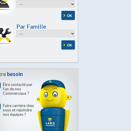
OK
Par Famille
OK
tre
besoin
Être contacté par
l’un de nos
Commerciaux ?
Faire carrière chez
nous et rejoindre
nos équipes ?