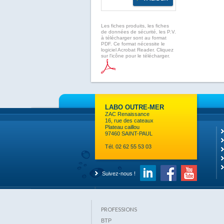
Les fiches produits, les fiches
de données de sécurité, les P.V.
à télécharger sont au format
PDF. Ce format nécessite le
logiciel Acrobat Reader. Cliquez
sur l'icône pour le télécharger.
LABO OUTRE-MER
ZAC Renaissance
16, rue des cateaux
Plateau caillou
97460 SAINT-PAUL
Tél. 02 62 55 53 03
Suivez-nous !
PROFESSIONS
BTP