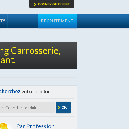
CONNEXION CLIENT
TS
RECRUTEMENT
g Carrosserie,
ant.
cherchez
votre produit
OK
Par Profession