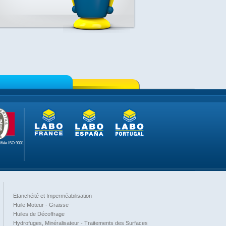
tifiée ISO 9001
Etanchéité et Imperméabilisation
Huile Moteur - Graisse
Huiles de Décoffrage
Hydrofuges, Minéralisateur - Traitements des Surfaces