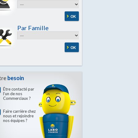
OK
Par Famille
OK
tre
besoin
Être contacté par
l’un de nos
Commerciaux ?
Faire carrière chez
nous et rejoindre
nos équipes ?