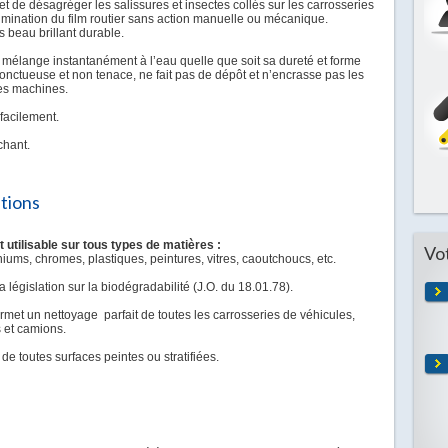
et de désagréger les salissures et insectes collés sur les carrosseries
limination du film routier sans action manuelle ou mécanique.
s beau brillant durable.
mélange instantanément à l’eau quelle que soit sa dureté et forme
nctueuse et non tenace, ne fait pas de dépôt et n’encrasse pas les
es machines.
 facilement.
chant.
ations
tilisable sur tous types de matières :
Vo
iums, chromes, plastiques, peintures, vitres, caoutchoucs, etc.
 législation sur la biodégradabilité (J.O. du 18.01.78).
met un nettoyage parfait de toutes les carrosseries de véhicules,
s et camions.
e toutes surfaces peintes ou stratifiées.