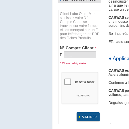
désincruster 
ainsi que l’é
Laisse un trè
Client Labo Outre-Mer,
CARWAS
se 
saisissez votre N°
une mousse o
Compte Client se
serpentins d
trouvant sur votre facture
et commençant par un F
Se rince très
pour télécharger les PDF
des Fiches Produits.
Effet auto-sé
N° Compte Client
*
F
• Applic
* Champ obligatoire
CARWAS est u
Aciers alumin
Conforme à la
CARWAS
per
voitures, car
Dégraissage d
...