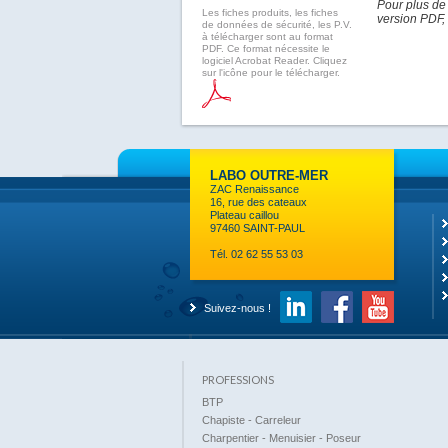
Pour plus de
Les fiches produits, les fiches
version PDF, 
de données de sécurité, les P.V.
à télécharger sont au format
PDF. Ce format nécessite le
logiciel Acrobat Reader. Cliquez
sur l'icône pour le télécharger.
LABO OUTRE-MER
ZAC Renaissance
16, rue des cateaux
Plateau caillou
97460 SAINT-PAUL
Tél. 02 62 55 53 03
Suivez-nous !
PROFESSIONS
BTP
Chapiste - Carreleur
Charpentier - Menuisier - Poseur