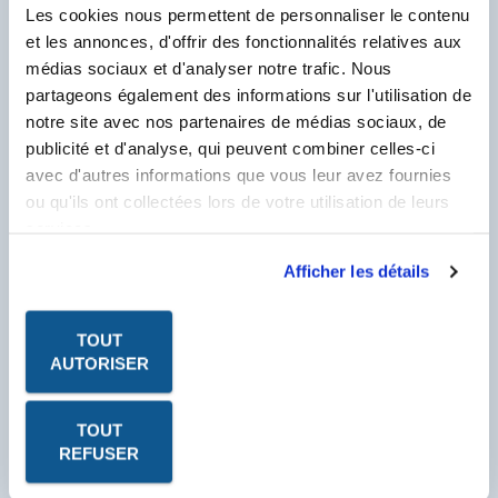
Les cookies nous permettent de personnaliser le contenu
TECHNIQUE
et les annonces, d'offrir des fonctionnalités relatives aux
PDF - FICHE DE
médias sociaux et d'analyser notre trafic. Nous
DONNÉES DE SÉCURITÉ
partageons également des informations sur l'utilisation de
notre site avec nos partenaires de médias sociaux, de
publicité et d'analyse, qui peuvent combiner celles-ci
Client Labo Outre-Mer, saisissez votre N°
Compte Client se trouvant sur votre facture et
avec d'autres informations que vous leur avez fournies
commençant par un F pour télécharger les PDF
ou qu'ils ont collectées lors de votre utilisation de leurs
des Fiches Produits.
services.
N° Compte Client
*
F
Afficher les détails
* Champ obligatoire
TOUT
AUTORISER
TOUT
REFUSER