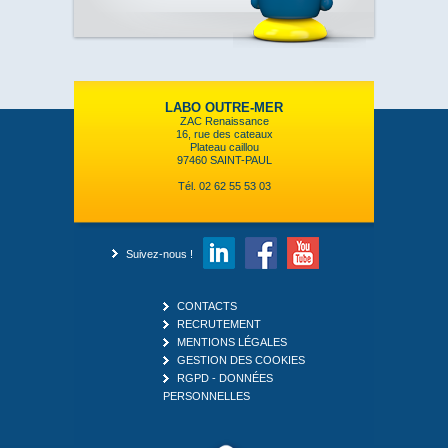
LABO OUTRE-MER
ZAC Renaissance
16, rue des cateaux
Plateau caillou
97460 SAINT-PAUL
Tél. 02 62 55 53 03
Suivez-nous !
CONTACTS
RECRUTEMENT
MENTIONS LÉGALES
GESTION DES COOKIES
RGPD - DONNÉES
PERSONNELLES