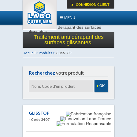
CONNEXION CLIENT
☰ MENU
Traitement anti dérapant des
surfaces glissantes.
Accueil >
Produits >
GLISSTOP
Recherchez
votre produit
OK
GLISSTOP
· Code 3407