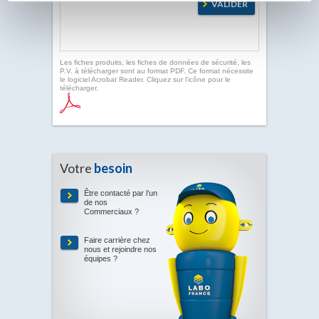
Les fiches produits, les fiches de données de sécurité, les
P.V. à télécharger sont au format PDF. Ce format nécessite
le logiciel Acrobat Reader. Cliquez sur l'icône pour le
télécharger.
Votre
besoin
Être contacté par l’un
de nos
Commerciaux ?
Faire carrière chez
nous et rejoindre nos
équipes ?