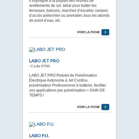
s’imprègne à la plupart des résines de
revêtements de sol. Idéal pour traiter les
terrasses, balcons, marches d’escalier, rampes
d’accès piétonnier ou animalier, tous les abords
de point d’eau, etc.
VOIR LA FICHE
LABO JET PRO
· Code 9700
LABO JET PRO Pistolet de Pulvérisation
Électrique Autonome à Jet Continu.
pulvérisateur Professionnel à batterie, faciliter
vos applications par pulvérisation = GAIN DE
TEMPS !
VOIR LA FICHE
LABO P.U.