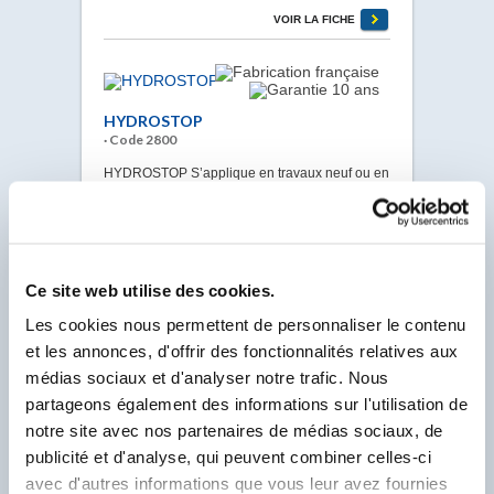
VOIR LA FICHE
HYDROSTOP
· Code 2800
HYDROSTOP S’applique en travaux neuf ou en
rénovation sur tous les ouvrages soumis à des
poussées d’eau négative ou positive. Travaux
d’imperméabilisation selon DTU 14.1.
Conforme aux listes positives de référence
autorisant son utilisation en réservoir d’eau
potable (Certification Laboratoire CARSO).
Ce site web utilise des cookies.
VOIR LA FICHE
Les cookies nous permettent de personnaliser le contenu
et les annonces, d'offrir des fonctionnalités relatives aux
médias sociaux et d'analyser notre trafic. Nous
partageons également des informations sur l'utilisation de
HYDROSTOP NOIR
notre site avec nos partenaires de médias sociaux, de
· Code 2901
publicité et d'analyse, qui peuvent combiner celles-ci
HYDROSTOP NOIR est une poudre destinée à
avec d'autres informations que vous leur avez fournies
l'arrêt de toute infiltration d'eau, même sous