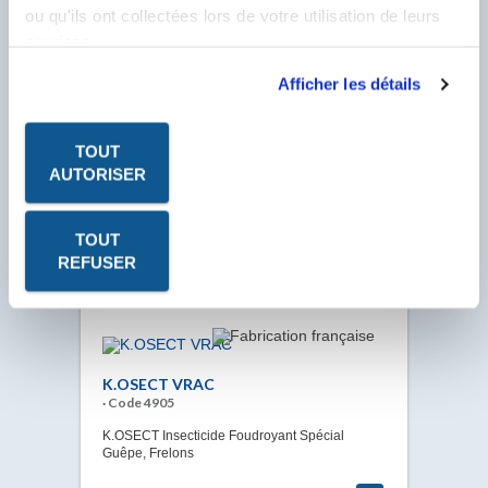
ou qu'ils ont collectées lors de votre utilisation de leurs
pression. Composé de ciment hydraulique
associé à des produits chimiques organiques.
services.
VOIR LA FICHE
Afficher les détails
TOUT
K.OSECT AÉRO
AUTORISER
· Code 4906
K.OSECT AÉROL Insecticide Foudroyant
TOUT
Spécial Guêpe et Frelons.
REFUSER
VOIR LA FICHE
K.OSECT VRAC
· Code 4905
K.OSECT Insecticide Foudroyant Spécial
Guêpe, Frelons