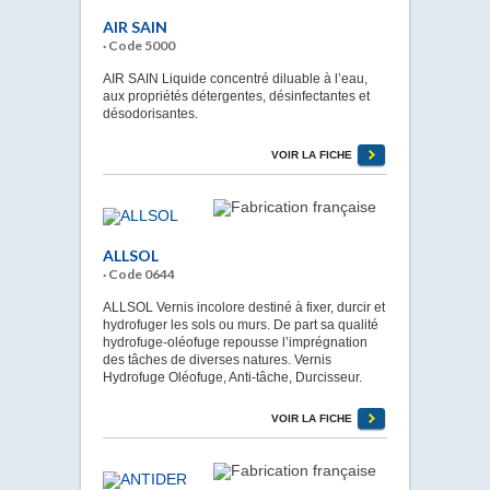
AIR SAIN
· Code 5000
AIR SAIN Liquide concentré diluable à l’eau,
aux propriétés détergentes, désinfectantes et
désodorisantes.
VOIR LA FICHE
ALLSOL
· Code 0644
ALLSOL Vernis incolore destiné à fixer, durcir et
hydrofuger les sols ou murs. De part sa qualité
hydrofuge-oléofuge repousse l’imprégnation
des tâches de diverses natures. Vernis
Hydrofuge Oléofuge, Anti-tâche, Durcisseur.
VOIR LA FICHE