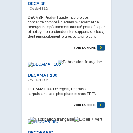
DECA BR
· Code 4812
DECA BR Produit liquide incolore très
concentré composé d'acides minéraux et de
détergents. Spécialement formulé pour décaper
et nettoyer en profondeur les supports silicieux,
dont principalement le grès et la terre cuite.
VOIR LA FICHE
DECAMAT 100
· Code 1519
DECAMAT 100 Détergent, Dégraissant
surpuissant sans phosphate et sans EDTA.
VOIR LA FICHE
DECOFR BIO