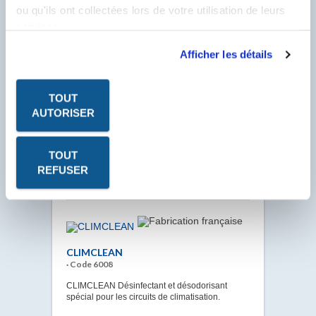
ou qu'ils ont collectées lors de votre utilisation de leurs
services.
CLEAN MOUSS PRO
Afficher les détails
· Code 3142
TOUT
CLEAN MOUSS PRO Nettoyant Carrosserie
AUTORISER
Mousse Active. Formulation riche en tensioactif,
formant une micro mousse compacte et
onctueuse qui s’accroche sur les surfaces
verticales.
TOUT
REFUSER
VOIR LA FICHE
CLIMCLEAN
· Code 6008
CLIMCLEAN Désinfectant et désodorisant
spécial pour les circuits de climatisation.