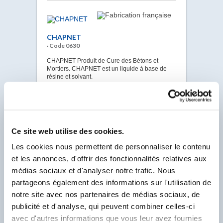
CHAPNET
· Code 0630
CHAPNET Produit de Cure des Bétons et
Mortiers. CHAPNET est un liquide à base de
résine et solvant.
VOIR LA FICHE
Ce site web utilise des cookies.
CIDE
Les cookies nous permettent de personnaliser le contenu
· Code 4900
et les annonces, d'offrir des fonctionnalités relatives aux
CIDE Insecticide Volants et Rampants.
médias sociaux et d'analyser notre trafic. Nous
Polyvalent, agit sur les insectes et acariens tels
que : punaises, poux, puces, blattes, cafards,
partageons également des informations sur l'utilisation de
fourmis, guêpes, araignées, mouches,
notre site avec nos partenaires de médias sociaux, de
moustiques.
publicité et d'analyse, qui peuvent combiner celles-ci
VOIR LA FICHE
avec d'autres informations que vous leur avez fournies