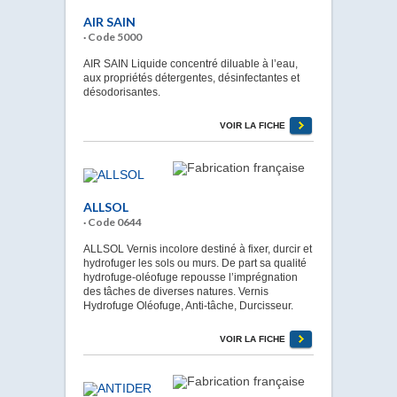
AIR SAIN
· Code 5000
AIR SAIN Liquide concentré diluable à l’eau,
aux propriétés détergentes, désinfectantes et
désodorisantes.
VOIR LA FICHE
ALLSOL
· Code 0644
ALLSOL Vernis incolore destiné à fixer, durcir et
hydrofuger les sols ou murs. De part sa qualité
hydrofuge-oléofuge repousse l’imprégnation
des tâches de diverses natures. Vernis
Hydrofuge Oléofuge, Anti-tâche, Durcisseur.
VOIR LA FICHE