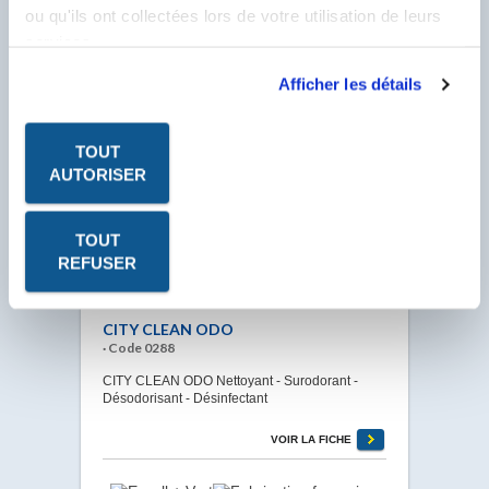
ou qu'ils ont collectées lors de votre utilisation de leurs
services.
CIDE
Afficher les détails
· Code 4900
CIDE Insecticide Volants et Rampants.
Polyvalent, agit sur les insectes et acariens tels
TOUT
que : punaises, poux, puces, blattes, cafards,
fourmis, guêpes, araignées, mouches,
AUTORISER
moustiques.
VOIR LA FICHE
TOUT
REFUSER
CITY CLEAN ODO
· Code 0288
CITY CLEAN ODO Nettoyant - Surodorant -
Désodorisant - Désinfectant
VOIR LA FICHE